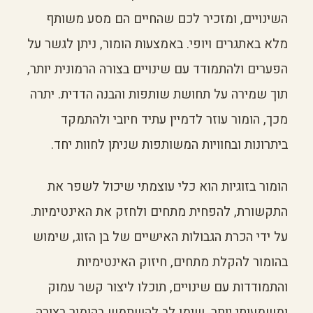
השינויים, ומזכיר לכם שהחיים הם מסע משותף
מלא באתגרים ויופי. באמצעות הומור, ניתן לגשר על
הפערים ולהתמודד עם שינויים בצורה הרמונית יותר,
תוך שמירה על תחושת שותפות והבנה הדדית. יתרה
מכך, הומור עוזר לדמיין עתיד חיובי ולהתמקד
ביתרונות ובחוויות המשותפות שניתן לחוות יחד.
הומור בזוגיות הוא כלי עוצמתי שיכול לשפר את
התקשורת, להפחית מתחים ולחזק את האינטימיות.
על ידי הכרת הגבולות האישיים של בן הזוג, שימוש
בהומור להקלת מתחים, חיזוק האינטימיות
והתמודדות עם שינויים, תוכלו ליצור קשר עמוק
ומשמעותי יותר. שימו לב להשתמש בהומור בצורה