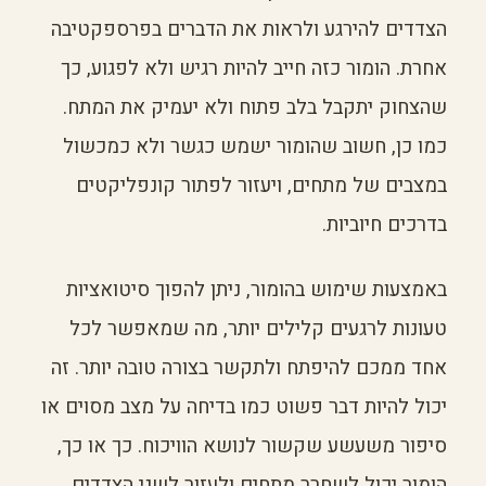
הצדדים להירגע ולראות את הדברים בפרספקטיבה
אחרת. הומור כזה חייב להיות רגיש ולא לפגוע, כך
שהצחוק יתקבל בלב פתוח ולא יעמיק את המתח.
כמו כן, חשוב שהומור ישמש כגשר ולא כמכשול
במצבים של מתחים, ויעזור לפתור קונפליקטים
בדרכים חיוביות.
באמצעות שימוש בהומור, ניתן להפוך סיטואציות
טעונות לרגעים קלילים יותר, מה שמאפשר לכל
אחד ממכם להיפתח ולתקשר בצורה טובה יותר. זה
יכול להיות דבר פשוט כמו בדיחה על מצב מסוים או
סיפור משעשע שקשור לנושא הוויכוח. כך או כך,
הומור יכול לשחרר מתחים ולעזור לשני הצדדים