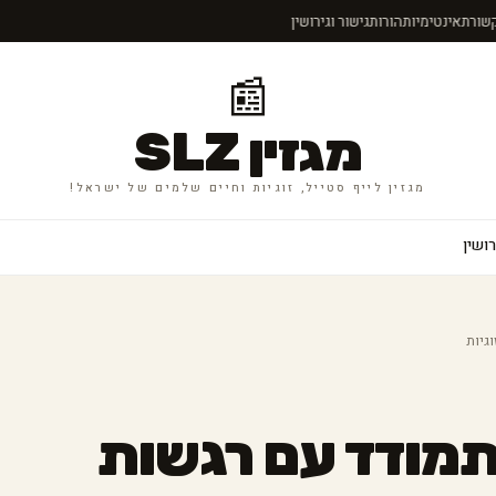
תקשורת
אינטימיות
הורות
גישור וגירושין
📰
מגזין SLZ
מגזין לייף סטייל, זוגיות וחיים שלמים של ישראל!
רושין
גיות
תמודד עם רגשות