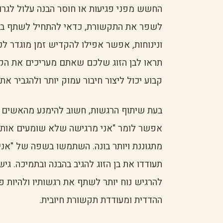
החשש מפני פגיעות או חוסר הבנה עלול לגרו
לשפר את התקשורת, כדאי להתחיל לשתף ברגש
ונינוחות, אפשר אפילו להקדיש זמן מוגדר ל
תראו לבן הזוג שלכם שאתם מעריכים את הקש
קבוע יכול ליצור חיבור עמוק יותר ולהגביר את
בעת שיתוף הרגשות, חשוב להימנע מהאשים א
אפשר לומר "אני מרגישה שלא שומעים אותי"
מתגוננת ויותר בונה. השתמשו בשפה של "אני"
תעודדו את בן הזוג להגיב בהבנה ובתמיכה. גי
להרגיש נוח יותר לשתף את רגשותיו ולהיות פ
ההדדית ומעודדת תקשורת חיובית.