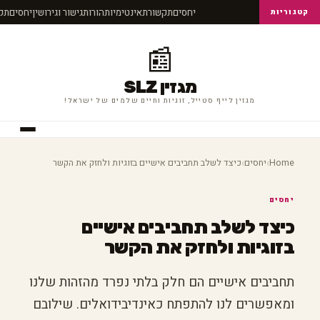
יחסים
תקשורת
אינטימיות
הורות
גישור וגירושין
יחסים
ת
קטגוריות
📰
מגזין SLZ
מגזין לייף סטייל, זוגיות וחיים שלמים של ישראל!
›
›
Home
יחסים
כיצד לשלב תחביבים אישיים בזוגיות ולחזק את הקשר
יחסים
כיצד לשלב תחביבים אישיים
בזוגיות ולחזק את הקשר
תחביבים אישיים הם חלק בלתי נפרד מהזהות שלנו
ומאפשרים לנו להתפתח כאינדיבידואלים. שילובם