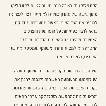
הקונפליקטים בצורה בונה. חשוב לגשת לקונפליקט
מתוך גישה של פתרון בעיות ולא מתוך רצון לנצח או
להוכיח את הצד השני. כאשר מתעוררת מחלוקת,
כדאי לדבר בפתיחות על התחושות והצרכים
האישיים ולהימנע מהאשמות הדדיות. זכרו כי
המטרה היא למצוא פתרון משותף שמספק את שני
הצדדים, ולא רק צד אחד.
שיחה בונה דורשת הקשבה הדדית ושיתוף פעולה.
יש להימנע מהשמעת האשמות ולנסות להבין את
נקודת המבט של השני. במקום זה, הציעו פתרונות
והראו נכונות להתפשר. תוכלו לקבוע זמן מתאים
לדבר על הנושא ולהימנע מלדון בו ברגעי מתח או