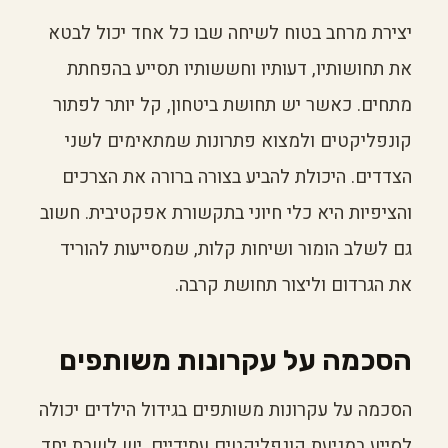
יצירת מרחב בטוח לשיחה שבו כל אחד יכול לבטא
את תחושותיו, דעותיו וחששותיו תסייע בהפחתת
מתחים. כאשר יש תחושת ביטחון, קל יותר לפתור
קונפליקטים ולמצוא פתרונות שמתאימים לשני
הצדדים. היכולת להביע בצורה ברורה את הצרכים
והציפיות היא כלי חיוני בתקשורת אפקטיבית. חשוב
גם לשלב הומור ושיחות קלות, שמסייעות להוריד
את הגרדום וליצור תחושת קרבה.
הסכמה על עקרונות משותפים
הסכמה על עקרונות משותפים בגידול הילדים יכולה
לסייע במניעת קונפליקטים עתידיים. יש לשבת יחד