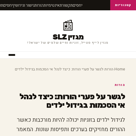
יחסים
תקשורת
אינטימיות
הורות
גישור וגירושין
יחסים
ת
קטגוריות
📰
מגזין SLZ
מגזין לייף סטייל, זוגיות וחיים שלמים של ישראל!
›
›
Home
הורות
לגשר על פערי הורות: כיצד לנהל אי הסכמות בגידול ילדים
הורות
לגשר על פערי הורות: כיצד לנהל
אי הסכמות בגידול ילדים
לגידול ילדים בזוגיות יכולה להיות מורכבות כאשר
ההורים מחזיקים בערכים ותפיסות שונות. המאמר